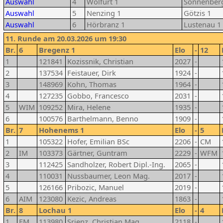
Auswahl
4
Wolfurt 1
Sonnenber
Auswahl
5
Nenzing 1
Götzis 1
Auswahl
6
Hörbranz 1
Lustenau 1
11. Runde am 20.03.2026 um 19:30
Br.
6
Bregenz 1
Elo
-
12
1
121841
Kozissnik, Christian
2027
-
2
137534
Feistauer, Dirk
1924
-
3
148969
Kohn, Thomas
1964
-
4
127235
Gobbo, Francesco
2031
-
5
WIM
109252
Mira, Helene
1935
-
6
100576
Barthelmann, Benno
1909
-
Br.
7
Hohenems 1
Elo
-
5
1
105322
Hofer, Emilian BSc
2206
-
CM
2
IM
103373
Gärtner, Guntram
2229
-
WFM
3
112425
Sandholzer, Robert Dipl.-Ing.
2065
-
4
110031
Nussbaumer, Leon Mag.
2017
-
5
126166
Pribozic, Manuel
2019
-
6
AIM
123080
Kezic, Andreas
1863
-
Br.
8
Lochau 1
Elo
-
4
1
FM
113980
Srienz, Christian Mag.
2118
-