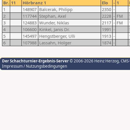
Br.
11
Hörbranz 1
Elo
-
1
1
148907
Balcerak, Philipp
2350
-
2
117744
Stephan, Axel
2228
-
FM
3
124883
Wunder, Niklas
2117
-
FM
4
106600
Kinkel, Janis Dr.
1991
-
5
145497
Hengstberger, Ulli
1913
-
6
107988
Lassahn, Holger
1874
-
Der Schachturnier-Ergebnis-Server
© 2006-2026 Heinz Herzog
, CMS
Impressum / Nutzungsbedingungen