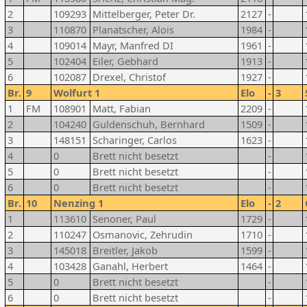
2
109293
Mittelberger, Peter Dr.
2127
-
3
110870
Planatscher, Alois
1984
-
4
109014
Mayr, Manfred DI
1961
-
5
102404
Eiler, Gebhard
1913
-
6
102087
Drexel, Christof
1927
-
Br.
9
Wolfurt 1
Elo
-
3
1
FM
108901
Matt, Fabian
2209
-
2
104240
Guldenschuh, Bernhard
1509
-
3
148151
Scharinger, Carlos
1623
-
4
0
Brett nicht besetzt
-
5
0
Brett nicht besetzt
-
6
0
Brett nicht besetzt
-
Br.
10
Nenzing 1
Elo
-
2
1
113610
Senoner, Paul
1729
-
2
110247
Osmanovic, Zehrudin
1710
-
3
145018
Breitler, Jakob
1599
-
4
103428
Ganahl, Herbert
1464
-
5
0
Brett nicht besetzt
-
6
0
Brett nicht besetzt
-