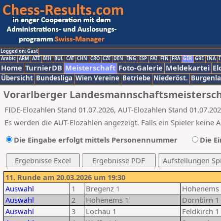
Logged on: Gast
Arabic
ARM
AZE
BIH
BUL
CAT
CHN
CRO
CZE
DEN
ENG
ESP
FAI
FIN
FRA
GER
GRE
INA
I
Home
TurnierDB
Meisterschaft
Foto-Galerie
Meldekartei
El
Übersicht
Bundesliga
Wien Vereine
Betriebe
Niederöst.
Burgenl
Vorarlberger Landesmannschaftsmeisterscha
FIDE-Elozahlen Stand 01.07.2026, AUT-Elozahlen Stand 01.07.20
Es werden die AUT-Elozahlen angezeigt. Falls ein Spieler keine A
Die Eingabe erfolgt mittels Personennummer
Die E
11. Runde am 20.03.2026 um 19:30
Auswahl
1
Bregenz 1
Hohenems 
Auswahl
2
Hohenems 1
Dornbirn 1
Auswahl
3
Lochau 1
Feldkirch 1