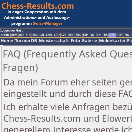
Logged on: Gast
Arabic
ARM
AZE
BIH
BUL
CAT
CHN
CRO
CZE
DEN
ENG
ESP
FAI
FIN
FRA
GER
GRE
INA
I
Home
TurnierDB
Meisterschaft
Foto-Galerie
Meldekartei
El
FAQ (Frequently Asked Quest
Fragen)
Da mein Forum eher selten gen
eingestellt und durch diese FAQ
Ich erhalte viele Anfragen bez
Chess-Results.com und Elower
generellem Interesse werde ich