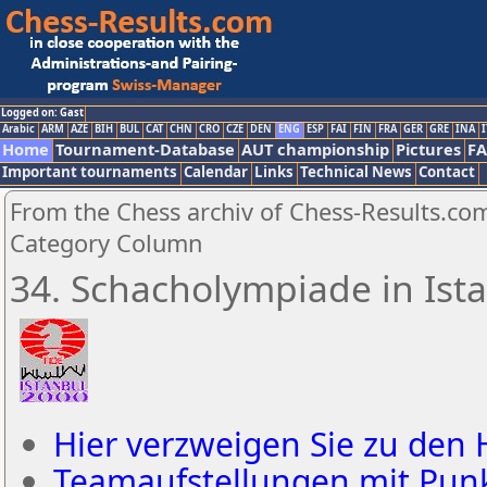
Logged on: Gast
Arabic
ARM
AZE
BIH
BUL
CAT
CHN
CRO
CZE
DEN
ENG
ESP
FAI
FIN
FRA
GER
GRE
INA
I
Home
Tournament-Database
AUT championship
Pictures
F
Important tournaments
Calendar
Links
Technical News
Contact
From the Chess archiv of Chess-Results.com
Category Column
34. Schacholympiade in Ist
Hier verzweigen Sie zu den 
Teamaufstellungen mit Pun