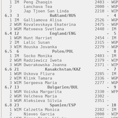

   1 IM  Peng Zhaoqin                  2403 - WG
   2     Lanchava Tea                  2000 - WGM
 6.3  3             Rußland/RUS             -  4

   1 IM  Galliamova Alisa              2526 - WG
   2 WGM Kovalevskaya Ekaterina        2475 - WGM
 6.4 12             England/ENG             -  5

   1 WGM Hunt Harriet                  2454 - IM
   2 IM  Lalic Susan                   2315 - WGM
 6.5  6              Polen/POL              -  8

   1 IM  Socko Monika                  2403 - IM
   2 WGM Radziewicz Iweta              2379 - WIM
 6.6 21           Kasakchstan/KAZ           -  7

   1 WGM Uskova Fliura                 2285 - IM
   2 WIM Klink Tamara                  2336 - WGM
 6.7 13            Bulgarien/BUL            -  9

   1 WGM Voiska Margarita              2330 - WF
   2 WGM Velcheva Maria                2302 -    
 6.8 23             Spanien/ESP             - 10

   1 WIM Calzetta Monica               2282 - IM
   2     Nieves Garcia                 2000 - WIM