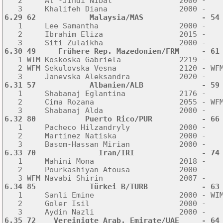
   2     Al -Jindi Nibal               2000 -    
6.29 62            Malaysia/MAS             - 54

   1     Lee Samantha                  2000 -   
   2     Ibrahim Eliza                 2015 -    
6.30 49     Frühere Rep. Mazedonien/FRM     - 61

   1 WIM Koskoska Gabriela             2219 -   
   2 WFM Sekulovska Vesna              2120 - WFM
6.31 57            Albanien/ALB             - 59

   1     Shabanaj Eglantina            2176 -   
   2     Cima Rozana                   2055 - WFM
6.32 80           Puerto Rico/PUR           - 66

   1     Pacheco Hilzandryly           2000 -   
   2     Martinez Natiska              2000 -    
6.33 70              Iran/IRI               - 74

   1     Mahini Mona                   2018 -   
   2     Pourkashiyan Atousa           2000 -    
6.34 85            Türkei B/TURB            - 63

   1     Sanli Emine                   2000 - WI
   2     Goler Isil                    2000 -    
6.35 72    Vereinigte Arab. Emirate/UAE     - 64