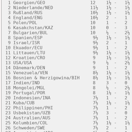
  1 Georgien/GEO                 12    1½ -   1½ 
  2 Niederlande/NED              11½   1½ -   1½ 
  3 Rußland/RUS                  10½   1½ -   1½ 
  4 England/ENG                  10½   2  -   1  
  5 Polen/POL                    10    1  -   2  
  6 Kasakchstan/KAZ              10    0  -   3  
  7 Bulgarien/BUL                10    ½  -   2½ 
  8 Spanien/ESP                   9½   1½ -   1½ 
  9 Israel/ISR                    9½   2  -   1  
 10 Ekuador/ECU                   9½   1  -   2  
 11 Littauen/LTU                  9½   1½ -   1½ 
 12 Kroatien/CRO                  9    1½ -   1½ 
 13 USA/USA                       9    ½  -   2½ 
 14 Dänemark/DEN                  9    1  -   2  
 15 Venezuela/VEN                 8½   1½ -   1½ 
 16 Bosnien & Herzigowina/BIH     8½   1½ -   1½ 
 17 Indien/IND                    8    3  -   0  
 18 Mongolei/MGL                  8    ½  -   2½ 
 19 Portugal/POR                  8    1½ -   1½ 
 20 Indonesien/INA                7½   1  -   2  
 21 Kuba/CUB                      7½   1½ -   1½ 
 22 Philippinen/PHI               7½   1  -   2  
 23 Usbekistan/UZB                7½   3  -   0  
 24 Australien/AUS                7½   1  -   2  
 25 Kolumbien/COL                 7½   1½ -   1½ 
 26 Schweden/SWE                  7½   2  -   1  