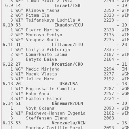
 6.9 14             Israel/ISR              - 39

   1 WGM Klinova Masha                 2350 - WF
   2 WGM Pitam Ela                     2323 - WIM
6.10 33             Ekuador/ECU             - 19

   1 WGM Fierro Martha                 2338 - WI
   2 WFM Moncayo Evelyn                2135 - WIM
6.11 31            Littauen/LTU             - 28

   1 WGM Cmilyte Viktorija             2335 -   
   2 WFM Domarkaite Laima              2187 - WIM
6.12 27            Kroatien/CRO             - 11

   1 WGM Medic Mirjana                 2294 - IM
   2 WIM Macek Vlasta                  2277 - WGM
6.13 26               USA/USA               - 18

   1 WIM Baginskaite Camilla           2287 - WG
   2 WIM Hahn Anna                     2257 - WGM
6.14 51            Dänemark/DEN             - 30

   1     Vovk Oksana                   2093 - WI
   2 WIM Peicheva-Hansen Evgenia       2162 - WIM
6.15 53            Venezuela/VEN            - 15

   1     Sanchez Castillo Sarai        2093 - WG