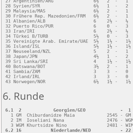
 27 Argentinien/ARG               6½   2  -   1  
 28 Syrien/SYR                    6½   1  -   2  
 29 Malaysia/MAS                  6½   2  -   1  
 30 Frühere Rep. Mazedonien/FRM   6½   2  -   1  
 31 Albanien/ALB                  6    2½ -   ½  
 32 Puerto Rico/PUR               6    0  -   3  
 33 Iran/IRI                      6    2½ -   ½  
 34 Türkei B/TURB                 5½   0  -   3  
 35 Vereinigte Arab. Emirate/UAE  5½   1½ -   1½ 
 36 Island/ISL                    5½   1½ -   1½ 
 37 Neuseeland/NZL                5    2  -   1  
 38 Japan/JPN                     4½   1  -   2  
 39 Sri Lanka/SRI                 4    1½ -   1½ 
 40 Botswana/BOT                  3½   2  -   1  
 41 Sambia/ZAM                    3    3  -   0  
 42 Irland/IRL                    3    3  -   0  
6. Runde
 6.1  2            Georgien/GEO             -  1

   1 GM  Chiburdanidze Maia            2545 - GM
   2 IM  Ioseliani Nana                2476 - WGM
 6.2 16           Niederlande/NED           - 22