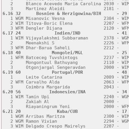
   2     Blanco Acevedo Maria Carolina 2030 - WIM
6.16 32      Bosnien & Herzigowina/BIH      - 29

   1 WGM Misanovic Vesna               2384 - WI
   2 WIM Titova-Boric Elena            2207 - WFM
6.17 24             Indien/IND              - 41

   1 WIM Vijayalakshmi Subbaraman      2378 - WG
   2     Meenakshi S                   2226 - WFM
6.18 40            Mongolei/MGL             - 25

   1 WFM Batceceg Tuvshintogs          2237 - WI
   2     Mongontuul Bathuyang          2110 - WIM
6.19 60            Portugal/POR             - 48

   1     Leite Catarina                2089 - WI
   2 WFM Carvalho Alda                 2063 - WFM
6.20 56           Indonesien/INA            - 34

   1 WIM Tamin Upi                     2240 - WG
   2     Zakiah Al                     2000 -    
6.21 20              Kuba/CUB               - 17

   1 WGM Arribas Maritza               2300 - WI
   2 WGM Ramon Vivian                  2294 - WGM