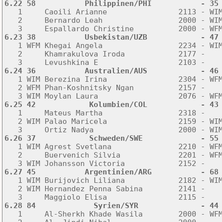
6.22 58           Philippinen/PHI           - 35

   1     Caoili Arianne                2113 - WI
   2     Bernardo Leah                 2000 - WIM
6.23 38           Usbekistan/UZB            - 47

   1 WFM Khegai Angela                 2234 - WI
   2     Khamrakulova Iroda            2177 -    
6.24 36           Australien/AUS            - 46

   1 WIM Berezina Irina                2304 - WF
   2 WFM Phan-Koshnitsky Ngan          2157 -    
6.25 42            Kolumbien/COL            - 43

   1     Mateus Martha                 2318 -   
   2 WIM Palao Maricela                2159 - WIM
6.26 37            Schweden/SWE             - 55

   1 WIM Agrest Svetlana               2210 - WF
   2     Buervenich Silvia             2201 - WFM
6.27 45           Argentinien/ARG           - 68

   1 WIM Burijovich Liliana            2182 - WI
   2 WIM Hernandez Penna Sabina        2141 -    
6.28 84             Syrien/SYR              - 44

   1     Al-Sherkh Khade Wasila        2000 - WF