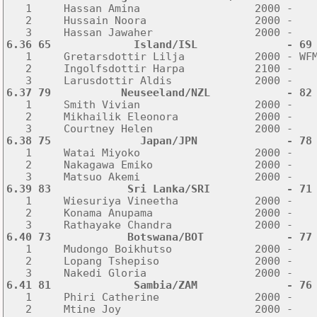

   1     Hassan Amina                  2000 -   
   2     Hussain Noora                 2000 -    
6.36 65             Island/ISL              - 69

   1     Gretarsdottir Lilja           2000 - WF
   2     Ingolfsdottir Harpa           2100 -    
6.37 79           Neuseeland/NZL            - 82

   1     Smith Vivian                  2000 -   
   2     Mikhailik Eleonora            2000 -    
6.38 75              Japan/JPN              - 78

   1     Watai Miyoko                  2000 -   
   2     Nakagawa Emiko                2000 -    
6.39 83            Sri Lanka/SRI            - 71

   1     Wiesuriya Vineetha            2000 -   
   2     Konama Anupama                2000 -    
6.40 73            Botswana/BOT             - 77

   1     Mudongo Boikhutso             2000 -   
   2     Lopang Tshepiso               2000 -    
6.41 81             Sambia/ZAM              - 76

   1     Phiri Catherine               2000 -   
   2     Mtine Joy                     2000 -    