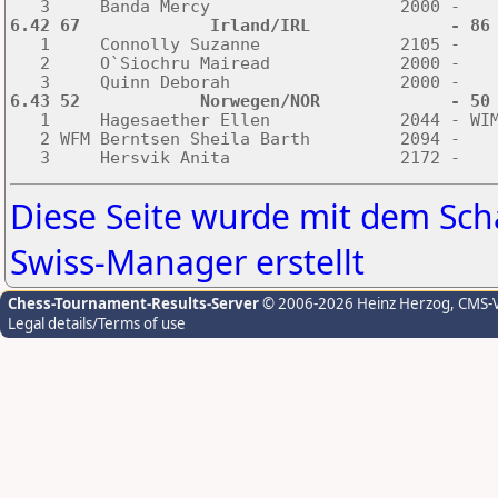
6.42 67             Irland/IRL              - 86

   1     Connolly Suzanne              2105 -   
   2     O`Siochru Mairead             2000 -    
6.43 52            Norwegen/NOR             - 50

   1     Hagesaether Ellen             2044 - WI
   2 WFM Berntsen Sheila Barth         2094 -    
Diese Seite wurde mit dem S
Swiss-Manager erstellt
Chess-Tournament-Results-Server
© 2006-2026 Heinz Herzog
, CMS-
Legal details/Terms of use