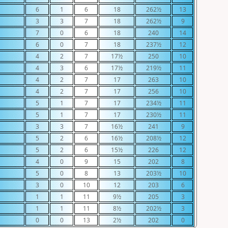
6
1
6
18
262½
13
3
3
7
18
262½
9
7
0
6
18
240
14
6
0
7
18
237½
12
4
2
7
17½
250
10
4
3
6
17½
219½
11
4
2
7
17
263
10
4
2
7
17
256
10
5
1
7
17
234½
11
5
1
7
17
230½
11
3
3
7
16½
241
9
5
2
6
16½
208½
12
5
2
6
15½
226
12
4
0
9
15
202
8
5
0
8
13
203½
10
3
0
10
12
203
6
1
1
11
9½
205
3
1
1
11
8½
202½
3
0
0
13
2½
202
0