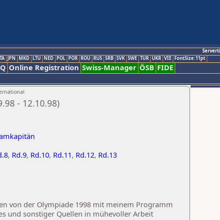
Servert
TA
JPN
MKD
LTU
NED
POL
POR
ROU
RUS
SRB
SVK
SWE
TUR
UKR
VIE
FontSize:11pt
AQ
Online Registration
Swiss-Manager
ÖSB
FIDE
ernational
.98 - 12.10.98)
eamkapitän
d.8
,
Rd.9
,
Rd.10
,
Rd.11
,
Rd.12
,
Rd.13
Daten von der Olympiade 1998 mit meinem Programm
es und sonstiger Quellen in mühevoller Arbeit