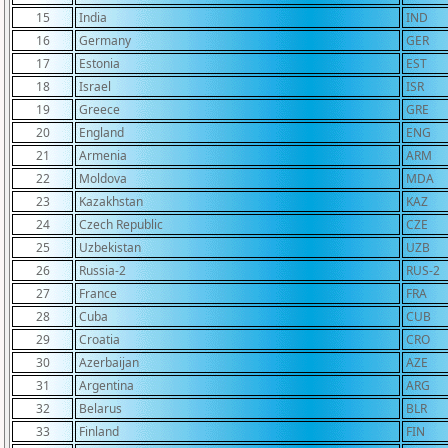
15
India
IND
16
Germany
GER
17
Estonia
EST
18
Israel
ISR
19
Greece
GRE
20
England
ENG
21
Armenia
ARM
22
Moldova
MDA
23
Kazakhstan
KAZ
24
Czech Republic
CZE
25
Uzbekistan
UZB
26
Russia-2
RUS-2
27
France
FRA
28
Cuba
CUB
29
Croatia
CRO
30
Azerbaijan
AZE
31
Argentina
ARG
32
Belarus
BLR
33
Finland
FIN