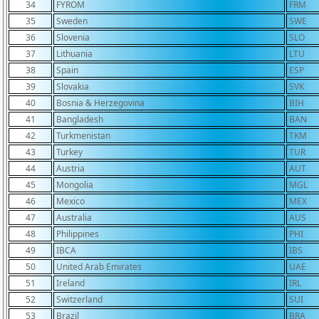
34
FYROM
FRM
35
Sweden
SWE
36
Slovenia
SLO
37
Lithuania
LTU
38
Spain
ESP
39
Slovakia
SVK
40
Bosnia & Herzegovina
BIH
41
Bangladesh
BAN
42
Turkmenistan
TKM
43
Turkey
TUR
44
Austria
AUT
45
Mongolia
MGL
46
Mexico
MEX
47
Australia
AUS
48
Philippines
PHI
49
IBCA
IBS
50
United Arab Emirates
UAE
51
Ireland
IRL
52
Switzerland
SUI
53
Brazil
BRA