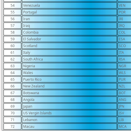
54
Venezuela
VEN
55
Portugal
POR
56
Iran
IRI
57
Iraq
IRQ
58
Colombia
COL
59
El Salvador
ESA
60
Scotland
SCO
61
Italy
ITA
62
South Africa
RSA
63
Nigeria
NGR
64
Wales
WLS
65
Puerto Rico
PUR
66
New Zealand
NZL
67
Botswana
BOT
68
Angola
ANG
69
Japan
JPN
70
US Vergin Islands
ISV
71
Lebanon
LIB
72
Macau
MCA