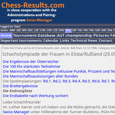
Logged on: Gast
Arabic
ARM
AZE
BIH
BUL
CAT
CHN
CRO
CZE
DEN
ENG
ESP
FAI
FIN
FRA
GER
GRE
INA
I
Home
Tournament-Database
AUT championship
Pictures
F
Important tournaments
Calendar
Links
Technical News
Contact
From the Chess archiv of Chess-Results.com: Article: 848 from 12.10.1998, Category Int
Schacholympiade der Frauen in Elista/Rußland (29.09
Die Ergebnisse der Österreicher
Die 100 Elo-stärksten Teilnehmer
Die Mannschaftsaufstellungen inklusive Punkte, Prozent und T
Die Mannschaftsauslosungen aller Runden
Die Spielerpaarungen:
Rd.1
,
Rd.2
,
Rd.3
,
Rd.4
,
Rd.5
,
Rd.6
,
Rd.7
,
R
Die Brettergebnisse
Die Endrangliste
Die Endtabelle nach Wertung sortiert
Liebe Schachfreunde!
Hr. Lothar Karrer und ich haben uns die Mühe gemacht, die 
Swiss-Manager
unter Hilfenahme der Turnier-Bulletins, PGN-Fil