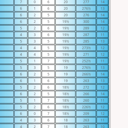
7
0
6
20
277
14
6
1
6
20
276½
13
6
2
5
20
276
14
6
2
5
19½
300
14
5
2
6
19½
289
12
4
3
6
19½
287
11
5
3
5
19½
285
13
4
4
5
19½
273½
12
4
4
5
19½
271
12
5
1
7
19½
252½
11
5
3
5
19
276½
13
6
2
5
19
266½
14
6
1
6
19
263
13
5
2
6
18½
272
12
6
2
5
18½
266
14
5
1
7
18½
260
11
5
2
6
18½
226½
12
6
0
7
18½
209
12
4
3
6
18
263
11
4
2
7
18
263
10