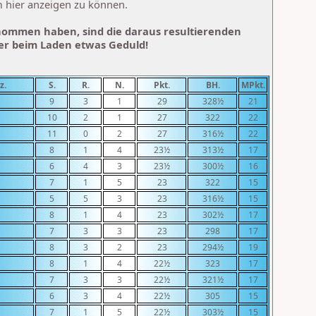
m hier anzeigen zu können.
nommen haben, sind die daraus resultierenden
her beim Laden etwas Geduld!
z.
S.
R.
N.
Pkt.
BH.
MPkt.
9
3
1
29
328½
21
10
2
1
27
322
22
11
0
2
27
316½
22
8
1
4
23½
313½
17
6
4
3
23½
300½
16
7
1
5
23
322
15
5
5
3
23
316½
15
8
1
4
23
302½
17
7
3
3
23
298
17
8
3
2
23
294½
19
8
1
4
22½
323
17
7
3
3
22½
321½
17
6
3
4
22½
305
15
7
1
5
22½
303½
15