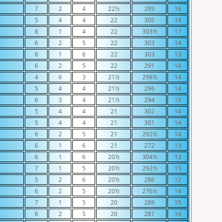
7
2
4
22½
289
16
5
4
4
22
305
14
8
1
4
22
303½
17
6
2
5
22
303
14
6
1
6
22
303
13
6
2
5
22
291
14
4
6
3
21½
298½
14
5
4
4
21½
296
14
6
3
4
21½
294
15
5
4
4
21
302
14
5
4
4
21
301
14
6
2
5
21
292½
14
6
1
6
21
272
13
6
1
6
20½
304½
13
7
1
5
20½
292½
15
5
2
6
20½
286
12
6
2
5
20½
276½
14
7
1
5
20
289
15
6
2
5
20
287
14