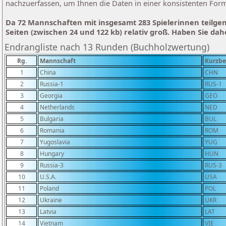
nachzuerfassen, um Ihnen die Daten in einer konsistenten For
Da 72 Mannschaften mit insgesamt 283 Spielerinnen teilge
Seiten (zwischen 24 und 122 kb) relativ groß. Haben Sie da
Endrangliste nach 13 Runden (Buchholzwertung)
Rg.
Mannschaft
Kurzbe
1
China
CHN
2
Russia-1
RUS-1
3
Georgia
GEO
4
Netherlands
NED
5
Bulgaria
BUL
6
Romania
ROM
7
Yugoslavia
YUG
8
Hungary
HUN
9
Russia-3
RUS-3
10
U.S.A.
USA
11
Poland
POL
12
Ukraine
UKR
13
Latvia
LAT
14
Vietnam
VIE