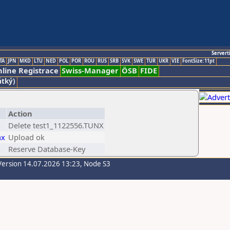
Servert
TA
JPN
MKD
LTU
NED
POL
POR
ROU
RUS
SRB
SVK
SWE
TUR
UKR
VIE
FontSize:11pt
line Registrace
Swiss-Manager
ÖSB
FIDE
átký)
Action
Delete test1_1122556.TUNX
nx
Upload ok
Reserve Database-Key
Version 14.07.2026 13:23, Node S3