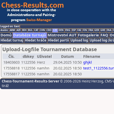
Logged on: Gast
Arabic
ARM
AZE
BIH
BUL
CAT
CHN
CRO
CZE
DEN
ENG
ESP
FAI
FIN
FRA
GER
GRE
INA
I
Domů
Databáze turnajů
Mistrovství AUT
Fotogalerie
FAQ
On
Hledat turnaj
Hledat hráče
Hledat partii
Upload log
Upload log (kr
Upload-Logfile Tournament Database
Čís.
dbkey
Uživatel
Datum
Filename
18403603
1122556
Herz
29.04.2025 10:50
ghjkl
17558818
1122556
namhn
20.02.2025 18:50
test1_1122556.tu
17558817
1122556
namhn
20.02.2025 18:50
Chess-Tournament-Results-Server
© 2006-2026 Heinz Herzog
, CMS-
tiráž