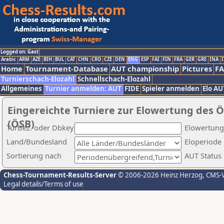
Logged on: Gast
Arabic
ARM
AZE
BIH
BUL
CAT
CHN
CRO
CZE
DEN
ENG
ESP
FAI
FIN
FRA
GER
GRE
INA
I
Home
Tournament-Database
AUT championship
Pictures
F
Turnierschach-Elozahl
Schnellschach-Elozahl
Allgemeines
Turnier anmelden: AUT
FIDE
Spieler anmelden
Elo AU
Eingereichte Turniere zur Elowertung des 
(ÖSB)
TurBez. oder Dbkey
Elowertung
Land/Bundesland
Eloperiode
Sortierung nach
AUT Status
Chess-Tournament-Results-Server
© 2006-2026 Heinz Herzog
, CMS-
Legal details/Terms of use