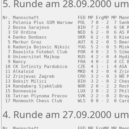
5. Runde am 28.09.2000 um
Nr. Mannschaft               FED MP ErgMP MP Mann
  1 Polonia Plus GSM Warsaw  POL  7 0 - 2  7 Sank
  2 Bosna Sarajevo           BIH  7 2 - 0  6 SK R
  3 SV Ordina                NED  6 2 - 0  6 AS R
  4 Danko Donbass            UKR  6 2 - 0  6 Kise
  5 Merkur Graz              AUT  6 2 - 0  5 Beer
  6 Radonja Bojovic Niksic   YUG  5 2 - 0  5 Misk
  7 Boavista Futebol Club    POR  4 0 - 2  5 Sibe
  8 Universitet Majkop       RUS  4 2 - 0  4 Hydi
  9 Nancy                    FRA  4 0 - 2  4 CC B
 10 CK Infinity Pardubice    CZE  4 1 - 1  4 ASA 
 11 Alkaloid                 MKD  4 2 - 0  4 Zrin
 12 Zrinjevac Zagreb         CRO  3 2 - 0  3 NÖ M
 13 Boksit Milici            BIH  3 2 - 0  2 Ches
 14 Randaberg Sjakklubb      NOR  2 0 - 2  2 Roch
 15 Bonnevoie                LUX  2 0 - 2  2 Phil
 16 Tatran Plynoma Precov    SVK  2 2 - 0  2 Bray
 17 Monmouth Chess Club      WLS  0 0 - 2  0 Car
4. Runde am 27.09.2000 um
Nr. Mannschaft               FED MP ErgMP MP Mann