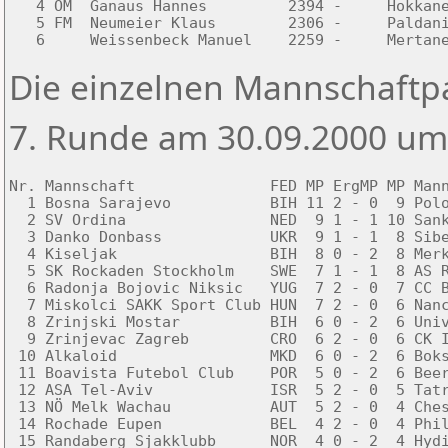
   4 ÖM  Ganaus Hannes         2394 -     Hokkane
   5 FM  Neumeier Klaus        2306 -     Paldani
Die einzelnen Mannschaft
7. Runde am 30.09.2000 um
Nr. Mannschaft               FED MP ErgMP MP Mann
  1 Bosna Sarajevo           BIH 11 2 - 0  9 Polo
  2 SV Ordina                NED  9 1 - 1 10 Sank
  3 Danko Donbass            UKR  9 1 - 1  8 Sibe
  4 Kiseljak                 BIH  8 0 - 2  8 Merk
  5 SK Rockaden Stockholm    SWE  7 1 - 1  8 AS R
  6 Radonja Bojovic Niksic   YUG  7 2 - 0  7 CC B
  7 Miskolci SAKK Sport Club HUN  7 2 - 0  6 Nanc
  8 Zrinjski Mostar          BIH  6 0 - 2  6 Univ
  9 Zrinjevac Zagreb         CRO  6 2 - 0  6 CK I
 10 Alkaloid                 MKD  6 0 - 2  6 Boks
 11 Boavista Futebol Club    POR  5 0 - 2  6 Beer
 12 ASA Tel-Aviv             ISR  5 2 - 0  5 Tatr
 13 NÖ Melk Wachau           AUT  5 2 - 0  4 Ches
 14 Rochade Eupen            BEL  4 2 - 0  4 Phil
 15 Randaberg Sjakklubb      NOR  4 0 - 2  4 Hydi