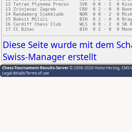
 12 Tatran Plynoma Precov    SVK  0 0 - 2  0 Kise
 13 Zrinjevac Zagreb         CRO  0 2 - 0  0 Bonn
 14 Randaberg Sjakklubb      NOR  0 0 - 2  0 Misk
 15 Boksit Milici            BIH  0 2 - 0  0 Bray
 16 Cardiff Chess Club       WLS  0 0 - 2  0 SK R
Diese Seite wurde mit dem S
Swiss-Manager erstellt
Chess-Tournament-Results-Server
© 2006-2026 Heinz Herzog
, CMS-
Legal details/Terms of use