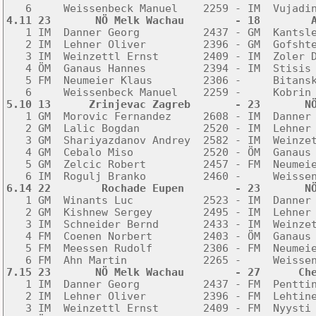
4.11 23       NÖ Melk Wachau        - 18        

   1 IM  Danner Georg          2437 - GM  Kantsle
   2 IM  Lehner Oliver         2396 - GM  Gofshte
   3 IM  Weinzettl Ernst       2409 - IM  Zoler D
   4 ÖM  Ganaus Hannes         2394 - IM  Stisis 
   5 FM  Neumeier Klaus        2306 -     Bitansk
5.10 13      Zrinjevac Zagreb       - 23       N

   1 GM  Morovic Fernandez     2608 - IM  Danner 
   2 GM  Lalic Bogdan          2520 - IM  Lehner 
   3 GM  Shariyazdanov Andrey  2582 - IM  Weinzet
   4 GM  Cebalo Miso           2520 - ÖM  Ganaus 
   5 GM  Zelcic Robert         2457 - FM  Neumeie
6.14 22        Rochade Eupen        - 23       N

   1 GM  Winants Luc           2523 - IM  Danner 
   2 GM  Kishnew Sergey        2495 - IM  Lehner 
   3 IM  Schneider Bernd       2433 - IM  Weinzet
   4 FM  Coenen Norbert        2403 - ÖM  Ganaus 
   5 FM  Meessen Rudolf        2306 - FM  Neumeie
7.15 23       NÖ Melk Wachau        - 27      Ch

   1 IM  Danner Georg          2437 - FM  Penttin
   2 IM  Lehner Oliver         2396 - FM  Lehtine
   3 IM  Weinzettl Ernst       2409 - FM  Nyysti 