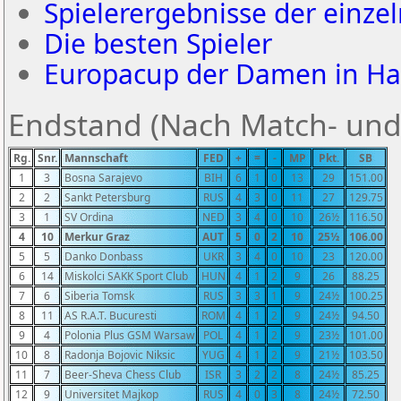
Spielerergebnisse der einz
Die besten Spieler
Europacup der Damen in Hal
Endstand (Nach Match- und
Rg.
Snr.
Mannschaft
FED
+
=
-
MP
Pkt.
SB
1
3
Bosna Sarajevo
BIH
6
1
0
13
29
151.00
2
2
Sankt Petersburg
RUS
4
3
0
11
27
129.75
3
1
SV Ordina
NED
3
4
0
10
26½
116.50
4
10
Merkur Graz
AUT
5
0
2
10
25½
106.00
5
5
Danko Donbass
UKR
3
4
0
10
23
120.00
6
14
Miskolci SAKK Sport Club
HUN
4
1
2
9
26
88.25
7
6
Siberia Tomsk
RUS
3
3
1
9
24½
100.25
8
11
AS R.A.T. Bucuresti
ROM
4
1
2
9
24½
94.50
9
4
Polonia Plus GSM Warsaw
POL
4
1
2
9
23½
101.00
10
8
Radonja Bojovic Niksic
YUG
4
1
2
9
21½
103.50
11
7
Beer-Sheva Chess Club
ISR
3
2
2
8
24½
85.25
12
9
Universitet Majkop
RUS
4
0
3
8
24½
72.50