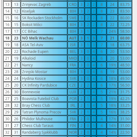
13
13
Zrinjevac Zagreb
CRO
3
2
2
8
24
83.75
14
12
Kiseljak
BIH
3
2
2
8
23
83.50
15
16
SK Rockaden Stockholm
SWE
3
2
2
8
22
80.00
16
15
Boksit Milici
BIH
3
2
2
8
22
72.25
17
17
CC Bihac
BIH
3
1
3
7
24½
58.50
18
23
NÖ Melk Wachau
AUT
3
1
3
7
21
60.00
19
18
ASA Tel-Aviv
ISR
3
1
3
7
18
63.75
20
22
Rochade Eupen
BEL
3
0
4
6
20
53.50
21
19
Alkaloid
MKD
3
0
4
6
20
53.00
22
21
Nancy
FRA
3
0
4
6
19½
48.50
23
28
Zrinjski Mostar
BIH
3
0
4
6
19
53.00
24
24
Hydina Kosice
SVK
3
0
4
6
18½
49.50
25
20
CK Infinity Pardubice
CZE
2
2
3
6
17½
56.50
26
30
Bonnevoie
LUX
2
1
4
5
21½
31.75
27
25
Boavista Futebol Club
POR
2
1
4
5
19½
42.25
28
32
Bray Chess Club
IRL
2
1
4
5
18½
33.25
29
29
Tatran Plynoma Precov
SVK
2
1
4
5
16½
38.25
30
26
Philidor Mulhouse
FRA
2
0
5
4
17½
31.50
31
27
Chess Club Taraus
FIN
2
0
5
4
14½
31.00
32
31
Randaberg Sjakklubb
NOR
2
0
5
4
14½
22.50