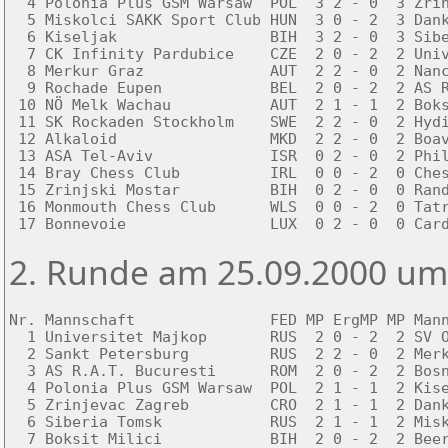
  4 Polonia Plus GSM Warsaw  POL  3 2 - 0  3 Zrin
  5 Miskolci SAKK Sport Club HUN  3 0 - 2  3 Dank
  6 Kiseljak                 BIH  3 2 - 0  3 Sibe
  7 CK Infinity Pardubice    CZE  2 0 - 2  2 Univ
  8 Merkur Graz              AUT  2 2 - 0  2 Nanc
  9 Rochade Eupen            BEL  2 0 - 2  2 AS R
 10 NÖ Melk Wachau           AUT  2 1 - 1  2 Boks
 11 SK Rockaden Stockholm    SWE  2 2 - 0  2 Hydi
 12 Alkaloid                 MKD  2 2 - 0  2 Boav
 13 ASA Tel-Aviv             ISR  0 2 - 0  2 Phil
 14 Bray Chess Club          IRL  0 0 - 2  0 Ches
 15 Zrinjski Mostar          BIH  0 2 - 0  0 Rand
 16 Monmouth Chess Club      WLS  0 0 - 2  0 Tatr
 17 Bonnevoie                LUX  0 2 - 0  0 Car
2. Runde am 25.09.2000 um
Nr. Mannschaft               FED MP ErgMP MP Mann
  1 Universitet Majkop       RUS  2 0 - 2  2 SV O
  2 Sankt Petersburg         RUS  2 2 - 0  2 Merk
  3 AS R.A.T. Bucuresti      ROM  2 0 - 2  2 Bosn
  4 Polonia Plus GSM Warsaw  POL  2 1 - 1  2 Kise
  5 Zrinjevac Zagreb         CRO  2 1 - 1  2 Dank
  6 Siberia Tomsk            RUS  2 1 - 1  2 Misk
  7 Boksit Milici            BIH  2 0 - 2  2 Beer