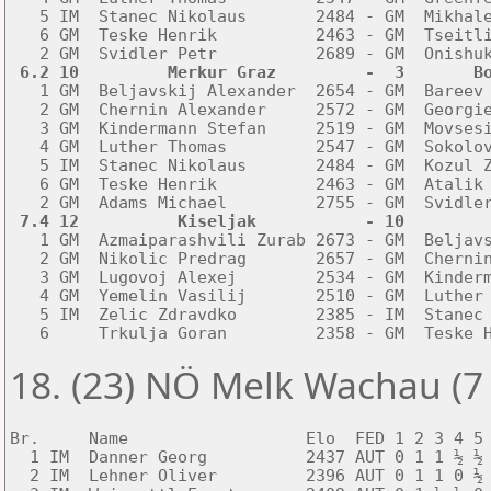
   5 IM  Stanec Nikolaus       2484 - GM  Mikhale
   6 GM  Teske Henrik          2463 - GM  Tseitli
 6.2 10         Merkur Graz         -  3       B

   1 GM  Beljavskij Alexander  2654 - GM  Bareev 
   2 GM  Chernin Alexander     2572 - GM  Georgie
   3 GM  Kindermann Stefan     2519 - GM  Movsesi
   4 GM  Luther Thomas         2547 - GM  Sokolov
   5 IM  Stanec Nikolaus       2484 - GM  Kozul Z
   6 GM  Teske Henrik          2463 - GM  Atalik 
 7.4 12          Kiseljak           - 10        

   1 GM  Azmaiparashvili Zurab 2673 - GM  Beljavs
   2 GM  Nikolic Predrag       2657 - GM  Chernin
   3 GM  Lugovoj Alexej        2534 - GM  Kinderm
   4 GM  Yemelin Vasilij       2510 - GM  Luther 
   5 IM  Zelic Zdravdko        2385 - IM  Stanec 
   6     Trkulja Goran         2358 - GM  Teske 
18. (23) NÖ Melk Wachau (7
Br.     Name                  Elo  FED 1 2 3 4 5 
  1 IM  Danner Georg          2437 AUT 0 1 1 ½ ½ 
  2 IM  Lehner Oliver         2396 AUT 0 1 1 0 ½ 