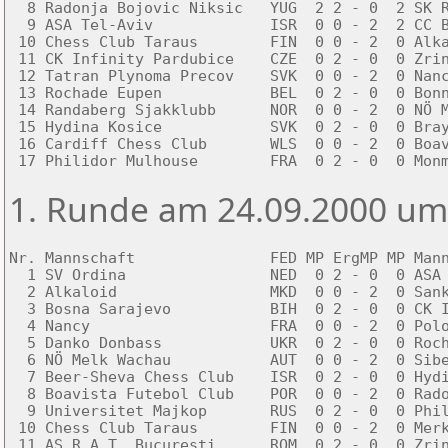
  8 Radonja Bojovic Niksic   YUG  2 2 - 0  2 SK R
  9 ASA Tel-Aviv             ISR  0 0 - 2  2 CC B
 10 Chess Club Taraus        FIN  0 0 - 2  0 Alka
 11 CK Infinity Pardubice    CZE  0 2 - 0  0 Zrin
 12 Tatran Plynoma Precov    SVK  0 0 - 2  0 Nanc
 13 Rochade Eupen            BEL  0 2 - 0  0 Bonn
 14 Randaberg Sjakklubb      NOR  0 0 - 2  0 NÖ M
 15 Hydina Kosice            SVK  0 2 - 0  0 Bray
 16 Cardiff Chess Club       WLS  0 0 - 2  0 Boav
 17 Philidor Mulhouse        FRA  0 2 - 0  0 Mon
1. Runde am 24.09.2000 um
Nr. Mannschaft               FED MP ErgMP MP Mann
  1 SV Ordina                NED  0 2 - 0  0 ASA 
  2 Alkaloid                 MKD  0 0 - 2  0 Sank
  3 Bosna Sarajevo           BIH  0 2 - 0  0 CK I
  4 Nancy                    FRA  0 0 - 2  0 Polo
  5 Danko Donbass            UKR  0 2 - 0  0 Roch
  6 NÖ Melk Wachau           AUT  0 0 - 2  0 Sibe
  7 Beer-Sheva Chess Club    ISR  0 2 - 0  0 Hydi
  8 Boavista Futebol Club    POR  0 0 - 2  0 Rado
  9 Universitet Majkop       RUS  0 2 - 0  0 Phil
 10 Chess Club Taraus        FIN  0 0 - 2  0 Merk
 11 AS R.A.T. Bucuresti      ROM  0 2 - 0  0 Zrin