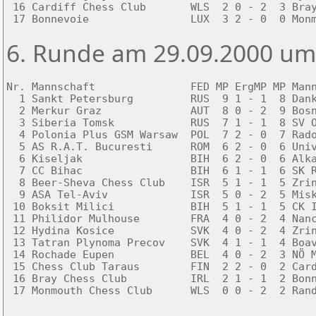
 16 Cardiff Chess Club       WLS  2 0 - 2  3 Bray
 17 Bonnevoie                LUX  3 2 - 0  0 Mon
6. Runde am 29.09.2000 um
Nr. Mannschaft               FED MP ErgMP MP Mann
  1 Sankt Petersburg         RUS  9 1 - 1  8 Dank
  2 Merkur Graz              AUT  8 0 - 2  9 Bosn
  3 Siberia Tomsk            RUS  7 1 - 1  8 SV O
  4 Polonia Plus GSM Warsaw  POL  7 2 - 0  7 Rado
  5 AS R.A.T. Bucuresti      ROM  6 2 - 0  6 Univ
  6 Kiseljak                 BIH  6 2 - 0  6 Alka
  7 CC Bihac                 BIH  6 1 - 1  6 SK R
  8 Beer-Sheva Chess Club    ISR  5 1 - 1  5 Zrin
  9 ASA Tel-Aviv             ISR  5 0 - 2  5 Misk
 10 Boksit Milici            BIH  5 1 - 1  5 CK I
 11 Philidor Mulhouse        FRA  4 0 - 2  4 Nanc
 12 Hydina Kosice            SVK  4 0 - 2  4 Zrin
 13 Tatran Plynoma Precov    SVK  4 1 - 1  4 Boav
 14 Rochade Eupen            BEL  4 0 - 2  3 NÖ M
 15 Chess Club Taraus        FIN  2 2 - 0  2 Card
 16 Bray Chess Club          IRL  2 1 - 1  2 Bonn
 17 Monmouth Chess Club      WLS  0 0 - 2  2 Ran