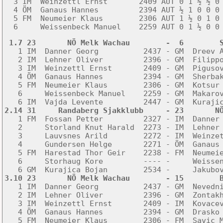
  3 IM  Weinzettl Ernst       2409 AUT 0 1 ½ ½ 0 
  4 ÖM  Ganaus Hannes         2394 AUT ½ 1 0 0 0 
  5 FM  Neumeier Klaus        2306 AUT 1 ½ 0 1 0 
  6     Weissenbeck Manuel    2259 AUT 0 1 ½ 0 0
 1.7 23       NÖ Melk Wachau        -  6        

   1 IM  Danner Georg          2437 - GM  Dreev A
   2 IM  Lehner Oliver         2396 - GM  Filippo
   3 IM  Weinzettl Ernst       2409 - GM  Pigusov
   4 ÖM  Ganaus Hannes         2394 - GM  Sherbak
   5 FM  Neumeier Klaus        2306 - GM  Kotsur 
   6     Weissenbeck Manuel    2259 - GM  Makarov
2.14 31     Randaberg Sjakklubb     - 23       N

   1 FM  Fossan Petter         2327 - IM  Danner 
   2     Storland Knut Harald  2273 - IM  Lehner 
   3     Lauvsnes Arild        2272 - IM  Weinzet
   4     Gundersen Helge       2271 - ÖM  Ganaus 
   5 FM  Harestad Thor Geir    2238 - FM  Neumeie
   6     Storhaug Kore         ---- -     Weissen
3.10 23       NÖ Melk Wachau        - 15        

   1 IM  Danner Georg          2437 - GM  Nevedni
   2 IM  Lehner Oliver         2396 - GM  Zontakh
   3 IM  Weinzettl Ernst       2409 - IM  Kovacev
   4 ÖM  Ganaus Hannes         2394 - GM  Drasko 
   5 FM  Neumeier Klaus        2306 - FM  Savic M