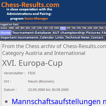
Logged on: Gast
Arabic
ARM
AZE
BIH
BUL
CAT
CHN
CRO
CZE
DEN
ENG
ESP
FAI
FIN
FRA
GER
GRE
INA
I
Home
Tournament-Database
AUT championship
Pictures
F
Important tournaments
Calendar
Links
Technical News
Contact
From the Chess archiv of Chess-Results.com
Category Austria and International
XVI. Europa-Cup
Veranstalter :
FIDE
Ort :
Neum (Bosnien)
Datum :
23.09.2000 bis 30.09.2000
Mannschaftsaufstellungen m