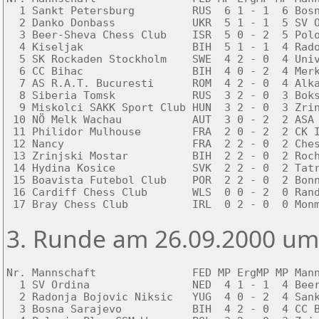
  1 Sankt Petersburg         RUS  6 1 - 1  6 Bosn
  2 Danko Donbass            UKR  5 1 - 1  5 SV O
  3 Beer-Sheva Chess Club    ISR  5 0 - 2  5 Polo
  4 Kiseljak                 BIH  5 1 - 1  4 Rado
  5 SK Rockaden Stockholm    SWE  4 2 - 0  4 Univ
  6 CC Bihac                 BIH  4 0 - 2  4 Merk
  7 AS R.A.T. Bucuresti      ROM  4 2 - 0  4 Alka
  8 Siberia Tomsk            RUS  3 2 - 0  3 Boks
  9 Miskolci SAKK Sport Club HUN  3 2 - 0  3 Zrin
 10 NÖ Melk Wachau           AUT  3 0 - 2  2 ASA 
 11 Philidor Mulhouse        FRA  2 0 - 2  2 CK I
 12 Nancy                    FRA  2 2 - 0  2 Ches
 13 Zrinjski Mostar          BIH  2 2 - 0  2 Roch
 14 Hydina Kosice            SVK  2 2 - 0  2 Tatr
 15 Boavista Futebol Club    POR  2 2 - 0  2 Bonn
 16 Cardiff Chess Club       WLS  0 0 - 2  0 Rand
 17 Bray Chess Club          IRL  0 2 - 0  0 Mon
3. Runde am 26.09.2000 um
Nr. Mannschaft               FED MP ErgMP MP Mann
  1 SV Ordina                NED  4 1 - 1  4 Beer
  2 Radonja Bojovic Niksic   YUG  4 0 - 2  4 Sank
  3 Bosna Sarajevo           BIH  4 2 - 0  4 CC B