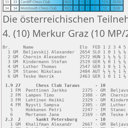
33
33
Cardiff Chess Club
WLS
1
0
6
2
12½
10.00
34
34
Monmouth Chess Club
WLS
0
0
7
0
10
0.00
Die österreichischen Teilne
4. (10) Merkur Graz (10 MP/
Br.     Name                  Elo  FED 1 2 3 4 5 
  1 GM  Beljavskij Alexander  2654 SLO 1 0 1 ½ ½ 
  2 GM  Chernin Alexander     2572 HUN 1 ½ ½ ½ 1 
  3 GM  Kindermann Stefan     2519 GER ½ 0 1 ½ ½ 
  4 GM  Luther Thomas         2547 GER 1 0 ½ 1 ½ 
  5 IM  Stanec Nikolaus       2484 AUT ½ ½ ½ 1 ½ 
  6 GM  Teske Henrik          2463 GER 1 0 1 1 ½
 1.9 27      Chess Club Taraus      - 10        

   1 FM  Penttinen Jarkko      2375 - GM  Beljavs
   2 FM  Lampen Timo           2308 - GM  Chernin
   3 FM  Lehtinen Heikki       2329 - GM  Kinderm
   4 FM  Nyysti Sampsa         2305 - GM  Luther 
   5     Hokkanen Petri        2247 - IM  Stanec 
 2.2  2      Sankt Petersburg       - 10        

   1 GM  Khalifman Alexandr    2667 - GM  Beljavs