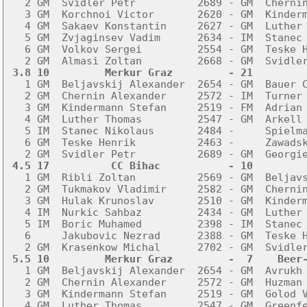
   2 GM  Svidler Petr          2689 - GM  Chernin
   3 GM  Korchnoi Victor       2620 - GM  Kinderm
   4 GM  Sakaev Konstantin     2627 - GM  Luther 
   5 GM  Zvjaginsev Vadim      2634 - IM  Stanec 
   6 GM  Volkov Sergei         2554 - GM  Teske H
 3.8 10         Merkur Graz         - 21        

   1 GM  Beljavskij Alexander  2654 - GM  Bauer C
   2 GM  Chernin Alexander     2572 - IM  Turner 
   3 GM  Kindermann Stefan     2519 - FM  Adrian 
   4 GM  Luther Thomas         2547 - GM  Arkell 
   5 IM  Stanec Nikolaus       2484 -     Spielma
   6 GM  Teske Henrik          2463 -     Zawadsk
 4.5 17          CC Bihac           - 10        

   1 GM  Ribli Zoltan          2569 - GM  Beljavs
   2 GM  Tukmakov Vladimir     2582 - GM  Chernin
   3 GM  Hulak Krunoslav       2510 - GM  Kinderm
   4 IM  Nurkic Sahbaz         2434 - GM  Luther 
   5 IM  Boric Muhamed         2398 - IM  Stanec 
   6     Jakubovic Nezrad      2388 - GM  Teske H
 5.5 10         Merkur Graz         -  7    Beer

   1 GM  Beljavskij Alexander  2654 - GM  Avrukh 
   2 GM  Chernin Alexander     2572 - GM  Huzman 
   3 GM  Kindermann Stefan     2519 - GM  Golod V
   4 GM  Luther Thomas         2547 - GM  Greenfe