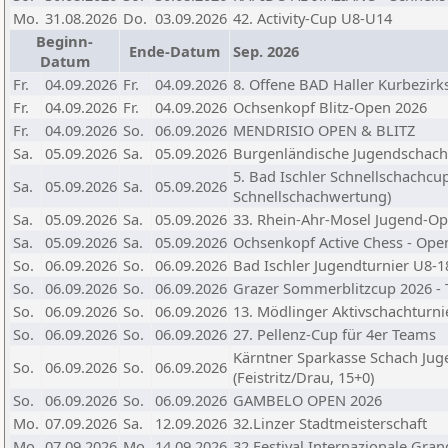
Mo.
31.08.2026
Do.
03.09.2026
42. Activity-Cup U8-U14
Beginn-
Ende-Datum
Sep. 2026
Datum
Fr.
04.09.2026
Fr.
04.09.2026
8. Offene BAD Haller Kurbezirk
Fr.
04.09.2026
Fr.
04.09.2026
Ochsenkopf Blitz-Open 2026
Fr.
04.09.2026
So.
06.09.2026
MENDRISIO OPEN & BLITZ
Sa.
05.09.2026
Sa.
05.09.2026
Burgenländische Jugendschach
5. Bad Ischler Schnellschachcu
Sa.
05.09.2026
Sa.
05.09.2026
Schnellschachwertung)
Sa.
05.09.2026
Sa.
05.09.2026
33. Rhein-Ahr-Mosel Jugend-O
Sa.
05.09.2026
Sa.
05.09.2026
Ochsenkopf Active Chess - Ope
So.
06.09.2026
So.
06.09.2026
Bad Ischler Jugendturnier U8-
So.
06.09.2026
So.
06.09.2026
Grazer Sommerblitzcup 2026 - 
So.
06.09.2026
So.
06.09.2026
13. Mödlinger Aktivschachturnie
So.
06.09.2026
So.
06.09.2026
27. Pellenz-Cup für 4er Teams
Kärntner Sparkasse Schach Ju
So.
06.09.2026
So.
06.09.2026
(Feistritz/Drau, 15+0)
So.
06.09.2026
So.
06.09.2026
GAMBELO OPEN 2026
Mo.
07.09.2026
Sa.
12.09.2026
32.Linzer Stadtmeisterschaft
Mo.
07.09.2026
Mo.
14.09.2026
32 Festival Internazionale Gran