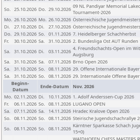
09 NL Pandiyar Memorial Lakeci
So.
25.10.2026
Do.
29.10.2026
Tournament-2026
Mo.
26.10.2026
Mo.
26.10.2026
Österreichische Jugendmeisters
Di.
27.10.2026
Di.
27.10.2026
Österreichische Jugendmeisters
Do.
29.10.2026
So.
01.11.2026
7. Heidelberger Schachherbst
Fr.
30.10.2026
Sa.
31.10.2026
2. Bundesliga Ost AUT Runden 
4. Freundschachts-Open im Witt
Sa.
31.10.2026
Di.
03.11.2026
Augsburg
Sa.
31.10.2026
Sa.
07.11.2026
Brno Open 2026
Sa.
31.10.2026
So.
08.11.2026
29. Offene Internationale Baye
Sa.
31.10.2026
So.
08.11.2026
29. Internationale Offene Baye
Beginn-
Ende-Datum
Nov. 2026
Datum
Mo.
02.11.2026
Di.
10.11.2026
1. Adolf Anderssen-Cup 2026
Fr.
06.11.2026
So.
08.11.2026
LUGANO OPEN
Sa.
07.11.2026
Sa.
14.11.2026
Hradec Kralove Open 2026
So.
08.11.2026
So.
08.11.2026
Steirische Jugendschachrallye 
Kärntner Sparkasse Schach Jug
So.
08.11.2026
So.
08.11.2026
15+0)
WAIDHOFEN CHESS MASTERS RAP