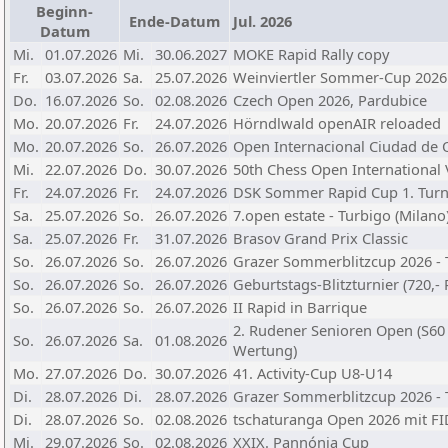
Beginn-
Ende-Datum
Jul. 2026
Datum
Mi.
01.07.2026
Mi.
30.06.2027
MOKE Rapid Rally copy
Fr.
03.07.2026
Sa.
25.07.2026
Weinviertler Sommer-Cup 2026
Do.
16.07.2026
So.
02.08.2026
Czech Open 2026, Pardubice
Mo.
20.07.2026
Fr.
24.07.2026
Hörndlwald openAIR reloaded
Mo.
20.07.2026
So.
26.07.2026
Open Internacional Ciudad de 
Mi.
22.07.2026
Do.
30.07.2026
50th Chess Open International V
Fr.
24.07.2026
Fr.
24.07.2026
DSK Sommer Rapid Cup 1. Turn
Sa.
25.07.2026
So.
26.07.2026
7.open estate - Turbigo (Milano
Sa.
25.07.2026
Fr.
31.07.2026
Brasov Grand Prix Classic
So.
26.07.2026
So.
26.07.2026
Grazer Sommerblitzcup 2026 - 
So.
26.07.2026
So.
26.07.2026
Geburtstags-Blitzturnier (720,- 
So.
26.07.2026
So.
26.07.2026
II Rapid in Barrique
2. Rudener Senioren Open (S60 
So.
26.07.2026
Sa.
01.08.2026
Wertung)
Mo.
27.07.2026
Do.
30.07.2026
41. Activity-Cup U8-U14
Di.
28.07.2026
Di.
28.07.2026
Grazer Sommerblitzcup 2026 - T
Di.
28.07.2026
So.
02.08.2026
tschaturanga Open 2026 mit FI
Mi.
29.07.2026
So.
02.08.2026
XXIX. Pannónia Cup