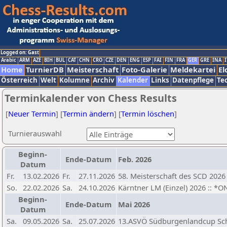
Logged on: Gast
Arabic
ARM
AZE
BIH
BUL
CAT
CHN
CRO
CZE
DEN
ENG
ESP
FAI
FIN
FRA
GER
GRE
INA
I
Home
TurnierDB
Meisterschaft
Foto-Galerie
Meldekartei
El
Österreich
Welt
Kolumne
Archiv
Kalender
Links
Datenpflege
Te
Terminkalender von Chess Results
[
Neuer Termin
] [
Termin ändern
] [
Termin löschen
]
Turnierauswahl
Beginn-
Ende-Datum
Feb. 2026
Datum
Fr.
13.02.2026
Fr.
27.11.2026
58. Meisterschaft des SCD 2026
So.
22.02.2026
Sa.
24.10.2026
Kärntner LM (Einzel) 2026 :: *
Beginn-
Ende-Datum
Mai 2026
Datum
Sa.
09.05.2026
Sa.
25.07.2026
13.ASVÖ Südburgenlandcup Sc