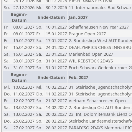
Sa.
26.12.2026
Mi.
30.12.2026
BASEL XMAS FESTIVAL
So.
27.12.2026
Mi.
30.12.2026
11. Internationales Bad Schwa
Beginn-
Ende-Datum
Jan. 2027
Datum
Fr.
08.01.2027
So.
10.01.2027
Schaffahausen New Year 2027
Fr.
08.01.2027
Fr.
15.01.2027
Prague Open 2027
Fr.
15.01.2027
So.
17.01.2027
2. Bundesliga West AUT Runde
Fr.
15.01.2027
So.
24.01.2027
DEAFLYMPICS CHESS INNSBRUC
Sa.
16.01.2027
Sa.
23.01.2027
Marienbad Open 2027
Sa.
30.01.2027
So.
31.01.2027
WIL REBSTOCK 2DAYS
So.
31.01.2027
So.
31.01.2027
Erich Schwarz Gedenkturnier 
Beginn-
Ende-Datum
Feb. 2027
Datum
Mi.
10.02.2027
Mi.
10.02.2027
31. Steirische Jugendschacholy
Do.
11.02.2027
Do.
11.02.2027
31. Steirische Jugendschachol
Fr.
12.02.2027
So.
21.02.2027
Vietnam-Schachreisen-Open
Sa.
13.02.2027
So.
14.02.2027
2. Bundesliga Ost AUT Runden 
Sa.
13.02.2027
Sa.
20.02.2027
23. Int. DolomitenBank Lienz 
Do.
25.02.2027
So.
28.02.2027
Steirische Landesmeisterschaf
Sa.
27.02.2027
So.
28.02.2027
PARADISO 2DAYS Memorial PI