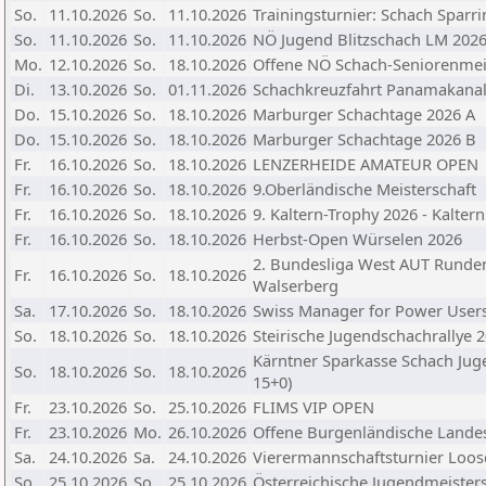
So.
11.10.2026
So.
11.10.2026
Trainingsturnier: Schach Sparri
So.
11.10.2026
So.
11.10.2026
NÖ Jugend Blitzschach LM 202
Mo.
12.10.2026
So.
18.10.2026
Offene NÖ Schach-Seniorenmei
Di.
13.10.2026
So.
01.11.2026
Schachkreuzfahrt Panamakanal,
Do.
15.10.2026
So.
18.10.2026
Marburger Schachtage 2026 A
Do.
15.10.2026
So.
18.10.2026
Marburger Schachtage 2026 B
Fr.
16.10.2026
So.
18.10.2026
LENZERHEIDE AMATEUR OPEN
Fr.
16.10.2026
So.
18.10.2026
9.Oberländische Meisterschaft
Fr.
16.10.2026
So.
18.10.2026
9. Kaltern-Trophy 2026 - Kaltern
Fr.
16.10.2026
So.
18.10.2026
Herbst-Open Würselen 2026
2. Bundesliga West AUT Runden
Fr.
16.10.2026
So.
18.10.2026
Walserberg
Sa.
17.10.2026
So.
18.10.2026
Swiss Manager for Power User
So.
18.10.2026
So.
18.10.2026
Steirische Jugendschachrallye 2
Kärntner Sparkasse Schach Jug
So.
18.10.2026
So.
18.10.2026
15+0)
Fr.
23.10.2026
So.
25.10.2026
FLIMS VIP OPEN
Fr.
23.10.2026
Mo.
26.10.2026
Offene Burgenländische Lande
Sa.
24.10.2026
Sa.
24.10.2026
Vierermannschaftsturnier Loos
So.
25.10.2026
So.
25.10.2026
Österreichische Jugendmeister