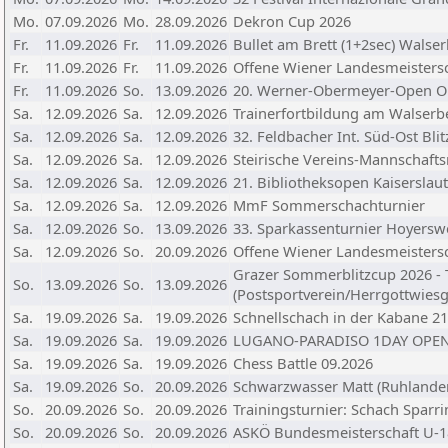
Mo.
07.09.2026
Mo.
28.09.2026
Dekron Cup 2026
Fr.
11.09.2026
Fr.
11.09.2026
Bullet am Brett (1+2sec) Walser
Fr.
11.09.2026
Fr.
11.09.2026
Offene Wiener Landesmeistersch
Fr.
11.09.2026
So.
13.09.2026
20. Werner-Obermeyer-Open O
Sa.
12.09.2026
Sa.
12.09.2026
Trainerfortbildung am Walserbe
Sa.
12.09.2026
Sa.
12.09.2026
32. Feldbacher Int. Süd-Ost Blit
Sa.
12.09.2026
Sa.
12.09.2026
Steirische Vereins-Mannschafts
Sa.
12.09.2026
Sa.
12.09.2026
21. Bibliotheksopen Kaiserslau
Sa.
12.09.2026
Sa.
12.09.2026
MmF Sommerschachturnier
Sa.
12.09.2026
So.
13.09.2026
33. Sparkassenturnier Hoyersw
Sa.
12.09.2026
So.
20.09.2026
Offene Wiener Landesmeisters
Grazer Sommerblitzcup 2026 - 
So.
13.09.2026
So.
13.09.2026
(Postsportverein/Herrgottwiesg
Sa.
19.09.2026
Sa.
19.09.2026
Schnellschach in der Kabane 2
Sa.
19.09.2026
Sa.
19.09.2026
LUGANO-PARADISO 1DAY OPEN
Sa.
19.09.2026
Sa.
19.09.2026
Chess Battle 09.2026
Sa.
19.09.2026
So.
20.09.2026
Schwarzwasser Matt (Ruhlande
So.
20.09.2026
So.
20.09.2026
Trainingsturnier: Schach Sparri
So.
20.09.2026
So.
20.09.2026
ASKÖ Bundesmeisterschaft U-1