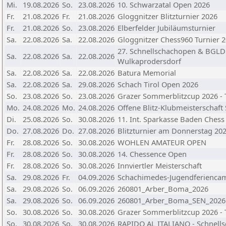
Mi.
19.08.2026
So.
23.08.2026
10. Schwarzatal Open 2026
Fr.
21.08.2026
Fr.
21.08.2026
Gloggnitzer Blitzturnier 2026
Fr.
21.08.2026
So.
23.08.2026
Elberfelder Jubiläumsturnier
Sa.
22.08.2026
Sa.
22.08.2026
Gloggnitzer Chess960 Turnier 
27. Schnellschachopen & BGLD
Sa.
22.08.2026
Sa.
22.08.2026
Wulkaprodersdorf
Sa.
22.08.2026
Sa.
22.08.2026
Batura Memorial
Sa.
22.08.2026
Sa.
29.08.2026
Schach Tirol Open 2026
So.
23.08.2026
So.
23.08.2026
Grazer Sommerblitzcup 2026 - 
Mo.
24.08.2026
Mo.
24.08.2026
Offene Blitz-Klubmeisterschaft
Di.
25.08.2026
So.
30.08.2026
11. Int. Sparkasse Baden Ches
Do.
27.08.2026
Do.
27.08.2026
Blitzturnier am Donnerstag 202
Fr.
28.08.2026
So.
30.08.2026
WOHLEN AMATEUR OPEN
Fr.
28.08.2026
So.
30.08.2026
14. Chessence Open
Fr.
28.08.2026
So.
30.08.2026
Innviertler Meisterschaft
Sa.
29.08.2026
Fr.
04.09.2026
Schachimedes-Jugendferiencam
Sa.
29.08.2026
So.
06.09.2026
260801_Arber_Boma_2026
Sa.
29.08.2026
So.
06.09.2026
260801_Arber_Boma_SEN_2026
So.
30.08.2026
So.
30.08.2026
Grazer Sommerblitzcup 2026 - 
So.
30.08.2026
So.
30.08.2026
RAPIDO AL ITALIANO - Schnells